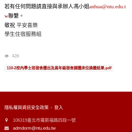
若有任何問題請直接與承辦人馮小姐
anhua@ntu.edu.t
w
聯繫。
敬祝
平安喜樂
學生住宿服務組
瀏覽人次
428
110-2校內學士班宿舍遷出及高年級宿舍調遷床位換籤結果.pdf
:::
隱私權與資訊安全政策
登入
106319臺北市羅斯福路四段一號
admdorm@ntu.edu.tw